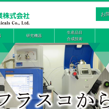
お
生産品目
器
研究機器
合成技術