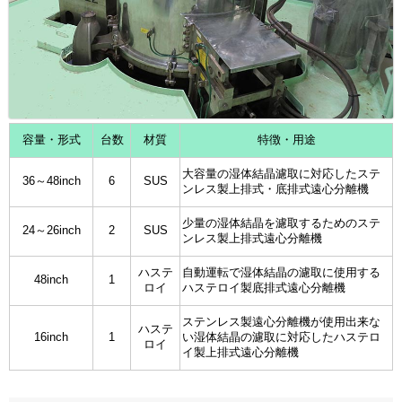
容量・形式
台数
材質
特徴・用途
大容量の湿体結晶濾取に対応したステ
36～48inch
6
SUS
ンレス製上排式・底排式遠心分離機
少量の湿体結晶を濾取するためのステ
24～26inch
2
SUS
ンレス製上排式遠心分離機
ハステ
自動運転で湿体結晶の濾取に使用する
48inch
1
ロイ
ハステロイ製底排式遠心分離機
ステンレス製遠心分離機が使用出来な
ハステ
16inch
1
い湿体結晶の濾取に対応したハステロ
ロイ
イ製上排式遠心分離機