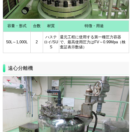
容量・形式
台数
材質
特徴・用途
ハステ
還元工程に使用する第一種圧力容器
50L～1,000L
2
ロイ/SU
で、最高使用圧力はFV～0.99Mpa（検
S
査証表示数値）
遠心分離機