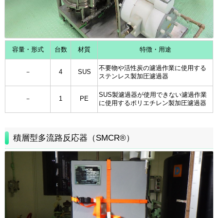
容量・形式
台数
材質
特徴・用途
不要物や活性炭の濾過作業に使用する
－
4
SUS
ステンレス製加圧濾過器
SUS製濾過器が使用できない濾過作業
－
1
PE
に使用するポリエチレン製加圧濾過器
積層型多流路反応器（SMCR®）