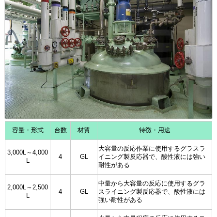
容量・形式
台数
材質
特徴・用途
大容量の反応作業に使用するグラスラ
3,000L～4,000
4
GL
イニング製反応器で、酸性液には強い
L
耐性がある
中量から大容量の反応に使用するグラ
2,000L～2,500
4
GL
スライニング製反応器で、酸性液には
L
強い耐性がある