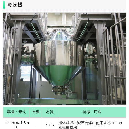
乾燥機
容量・形式
台数
材質
特徴・用途
コニカル 1.5m
湿体結晶の減圧乾燥に使用するコニカ
1
SUS
3
ル式乾燥機