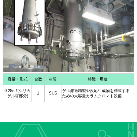
容量・形式
台数
材質
特徴・用途
3
0.28m
(シリカ
ゲル濾過精製や反応生成物を精製する
1
SUS
ゲル塔部分)
ための大容量カラムクロマト設備