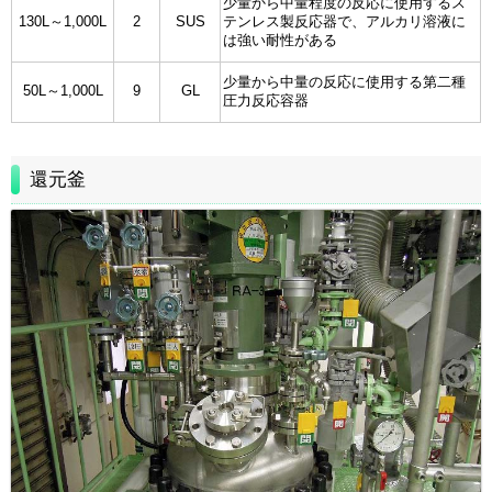
少量から中量程度の反応に使用するス
130L～1,000L
2
SUS
テンレス製反応器で、アルカリ溶液に
は強い耐性がある
少量から中量の反応に使用する第二種
50L～1,000L
9
GL
圧力反応容器
還元釜