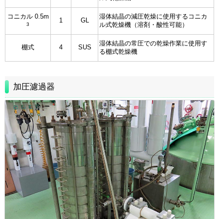
コニカル 0.5m
湿体結晶の減圧乾燥に使用するコニカ
1
GL
3
ル式乾燥機（溶剤・酸性可能）
湿体結晶の常圧での乾燥作業に使用す
棚式
4
SUS
る棚式乾燥機
加圧濾過器