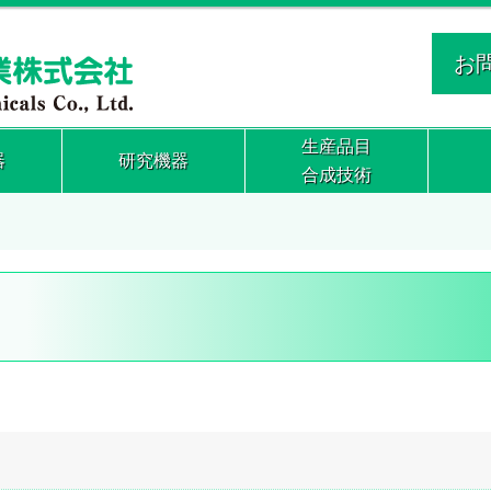
お
生産品目
器
研究機器
合成技術