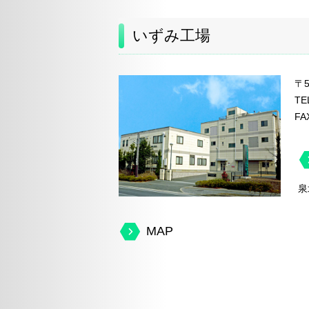
いずみ工場
〒
TE
FA
泉
MAP