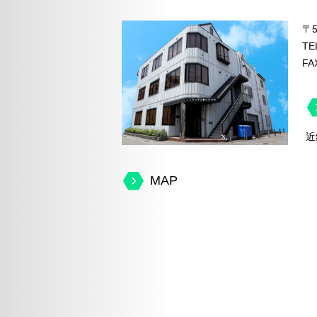
〒5
TE
FA
近
MAP