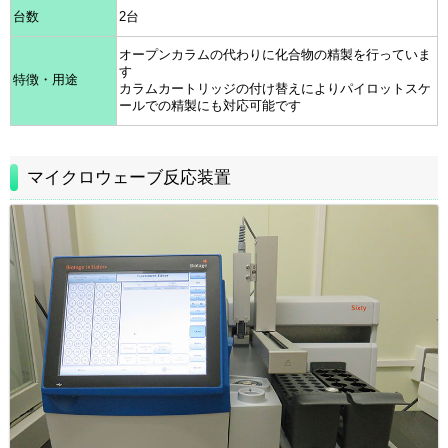
台数
2台
オープンカラムの代わりに化合物の精製を行っていま
す
特徴・用途
カラムカートリッジの付け替えによりパイロットスケ
ールでの精製にも対応可能です
マイクロウェーブ反応装置