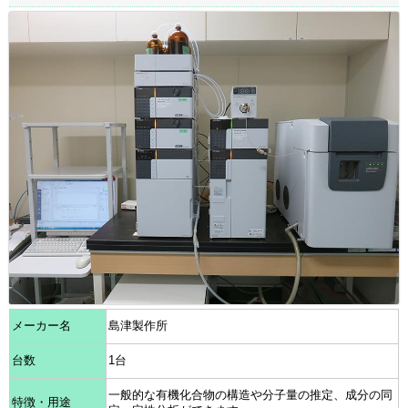
メーカー名
島津製作所
台数
1台
一般的な有機化合物の構造や分子量の推定、成分の同
特徴・用途