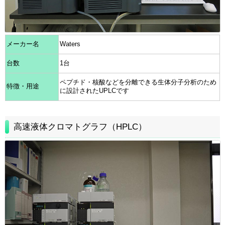
メーカー名
Waters
台数
1台
ペプチド・核酸などを分離できる生体分子分析のため
特徴・用途
に設計されたUPLCです
高速液体クロマトグラフ（HPLC）