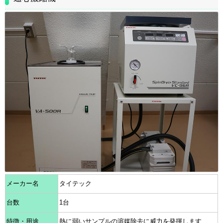
メーカー名
タイテック
台数
1台
特徴・用途
熱に弱いサンプルの溶媒除去に威力を発揮します