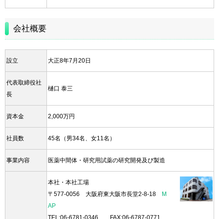
会社概要
設立
大正8年7月20日
代表取締役社
樋口 泰三
長
資本金
2,000万円
社員数
45名（男34名、女11名）
事業内容
医薬中間体・研究用試薬の研究開発及び製造
本社・本社工場
〒577-0056 大阪府東大阪市長堂2-8-18
M
AP
TEL:
06-6781-0346
FAX:06-6787-0771