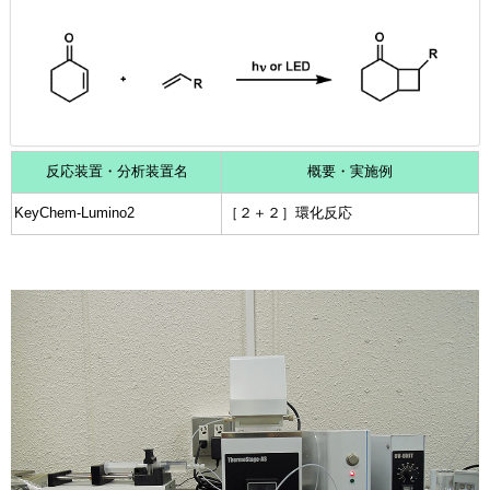
反応装置・分析装置名
概要・実施例
KeyChem-Lumino2
［２＋２］環化反応