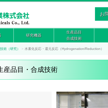
お
生産品目
器
研究機器
合成技術
技術（研究）
水素化反応・還元反応（Hydrogenation/Reduction）
 生産品目・合成技術