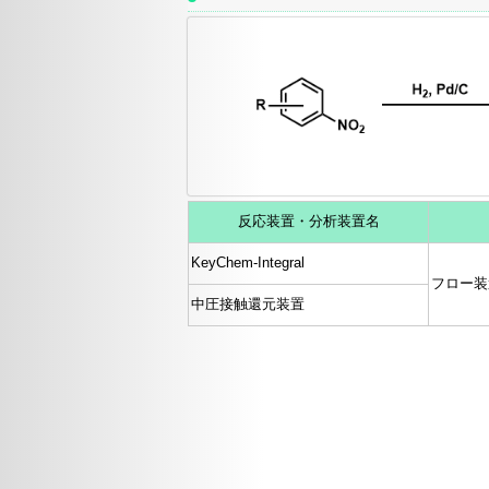
反応装置・分析装置名
KeyChem-Integral
フロー装
中圧接触還元装置